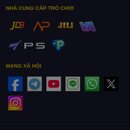
NHÀ CUNG CẤP TRÒ CHƠI
MẠNG XÃ HỘI