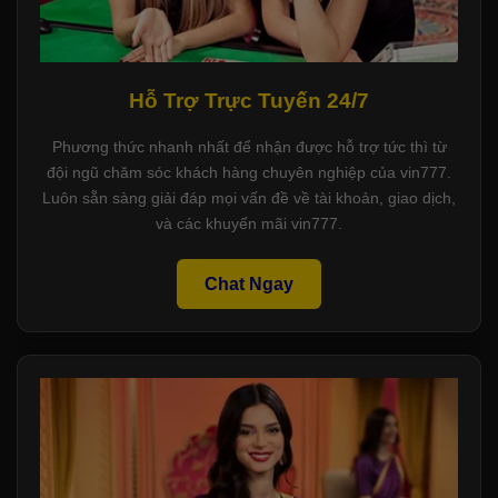
Hỗ Trợ Trực Tuyến 24/7
Phương thức nhanh nhất để nhận được hỗ trợ tức thì từ
đội ngũ chăm sóc khách hàng chuyên nghiệp của vin777.
Luôn sẵn sàng giải đáp mọi vấn đề về tài khoản, giao dịch,
và các khuyến mãi vin777.
Chat Ngay