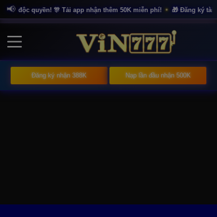
📢
•
độc quyền! 🎊 Tải app nhận thêm 50K miễn phí!
🎁 Đăng ký tài khoản 
Đăng ký nhận 388K
Nạp lần đầu nhận 500K