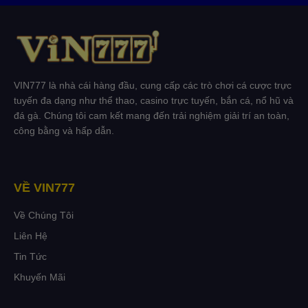
VIN777 là nhà cái hàng đầu, cung cấp các trò chơi cá cược trực
tuyến đa dạng như thể thao, casino trực tuyến, bắn cá, nổ hũ và
đá gà. Chúng tôi cam kết mang đến trải nghiệm giải trí an toàn,
công bằng và hấp dẫn.
VỀ VIN777
Về Chúng Tôi
Liên Hệ
Tin Tức
Khuyến Mãi