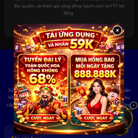
độc quyền, và tham gia cộng đồng người chơi vin777 sôi
động.
Facebook
Telegram
×
Gửi Yêu Cầu Cho vin777
Sử dụng biểu mẫu liên hệ bên dưới để gửi câu hỏi hoặc phản
hồi của bạn. Chúng tôi cam kết xem xét và phản hồi mọi yêu
cầu một cách nhanh nhất có thể. Đội ngũ vin777 luôn sẵn lòng
×
hỗ trợ bạn.