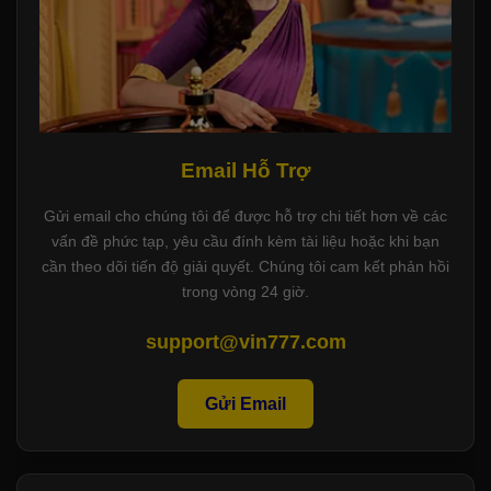
Email Hỗ Trợ
Gửi email cho chúng tôi để được hỗ trợ chi tiết hơn về các
vấn đề phức tạp, yêu cầu đính kèm tài liệu hoặc khi bạn
cần theo dõi tiến độ giải quyết. Chúng tôi cam kết phản hồi
trong vòng 24 giờ.
support@vin777.com
Gửi Email