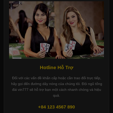
Hotline Hỗ Trợ
Đối với các vấn đề khẩn cấp hoặc cần trao đổi trực tiếp,
hãy gọi đến đường dây nóng của chúng tôi. Đội ngũ tổng
đài vin777 sẽ hỗ trợ bạn một cách nhanh chóng và hiệu
quả.
+84 123 4567 890