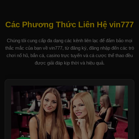
Các Phương Thức Liên Hệ vin777
Chúng tôi cung cấp đa dạng các kênh liên lạc để đảm bảo mọi
thắc mắc của bạn về vin777, từ đăng ký, đăng nhập đến các trò
chơi nổ hũ, bắn cá, casino trực tuyến và cá cược thể thao đều
được giải đáp kịp thời và hiệu quả.